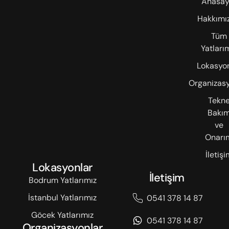
Anasay
Hakkımı
Tüm
Yatları
Lokasyon
Organizasy
Tekn
Bakı
ve
Onarı
İletişi
Lokasyonlar
İletişim
Bodrum Yatlarımız
İstanbul Yatlarımız
0541 378 14 87
Göcek Yatlarımız
0541 378 14 87
Organizasyonlar