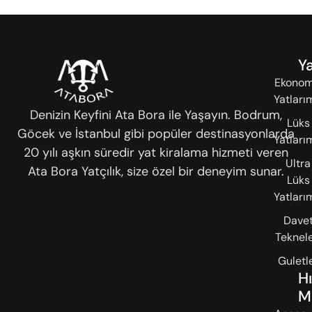
Ya
Ekonom
Yatları
Denizin Keyfini Ata Bora ile Yaşayın. Bodrum,
Lüks
Göcek ve İstanbul gibi popüler destinasyonlarda
Yatları
20 yılı aşkın süredir yat kiralama hizmeti veren
Ultra
Ata Bora Yatçılık, size özel bir deneyim sunar.
Lüks
Yatları
Dave
Teknele
Guletl
Hı
M