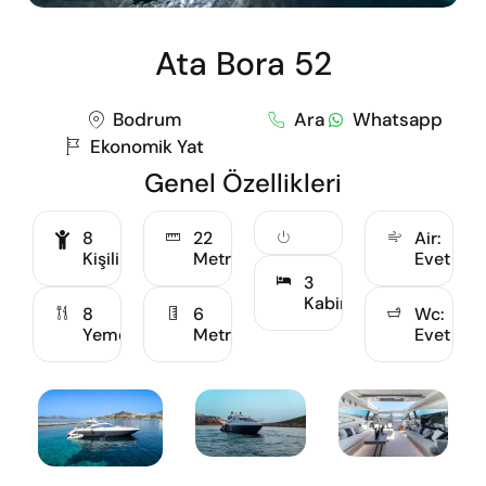
Ata Bora 52
Bodrum
Ara
Whatsapp
Ekonomik Yat
Genel Özellikleri
8
22
Air:
Kişilik
Metre
Evet
3
Kabin
8
6
Wc:
Yemekli
Metre
Evet