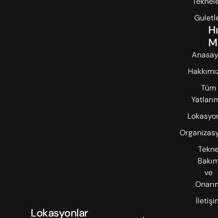
Teknele
Guletl
Hı
M
Anasay
Hakkımı
Tüm
Yatları
Lokasyon
Organizasy
Tekn
Bakı
ve
Onarı
İletişi
Lokasyonlar