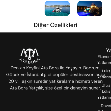
Diğer Özellikleri
Ya
Ekonom
Yatları
Denizin Keyfini Ata Bora ile Yaşayın. Bodrum,
Lüks
Göcek ve İstanbul gibi popüler destinasyonlarda
Yatları
20 yılı aşkın süredir yat kiralama hizmeti veren
Ultra
Ata Bora Yatçılık, size özel bir deneyim sunar.
Lüks
Yatları
Dave