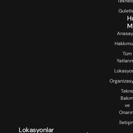
Teknele
Guletl
Hı
M
Anasay
Hakkımı
Tüm
Yatları
Lokasyon
Organizasy
Tekn
Bakı
ve
Onarı
İletişi
Lokasyonlar