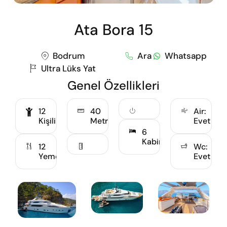
Ata Bora 15
Bodrum
Ara
Whatsapp
Ultra Lüks Yat
Genel Özellikleri
12
40
Air:
Kişilik
Metre
Evet
6
Kabin
12
Wc:
Yemekli
Evet