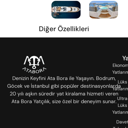
Diğer Özellikleri
Ya
Ekonom
Yatları
Denizin Keyfini Ata Bora ile Yaşayın. Bodrum,
Lüks
Göcek ve İstanbul gibi popüler destinasyonlarda
Yatları
20 yılı aşkın süredir yat kiralama hizmeti veren
Ultra
Ata Bora Yatçılık, size özel bir deneyim sunar.
Lüks
Yatları
Dave