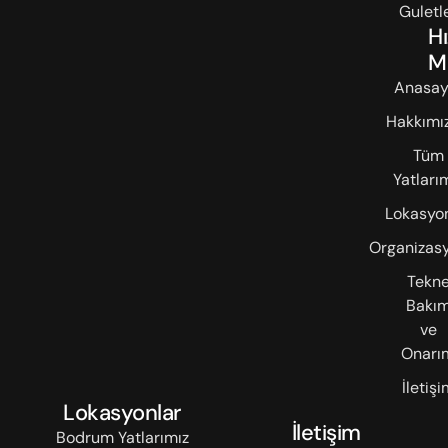
Guletl
Hı
M
Anasay
Hakkımı
Tüm
Yatları
Lokasyon
Organizasy
Tekn
Bakı
ve
Onarı
İletişi
Lokasyonlar
İletişim
Bodrum Yatlarımız