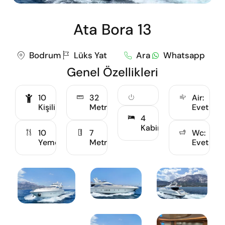
Ata Bora 13
Bodrum
Lüks Yat
Ara
Whatsapp
Genel Özellikleri
10
32
Air:
Kişilik
Metre
Evet
4
Kabin
10
7
Wc:
Yemekli
Metre
Evet