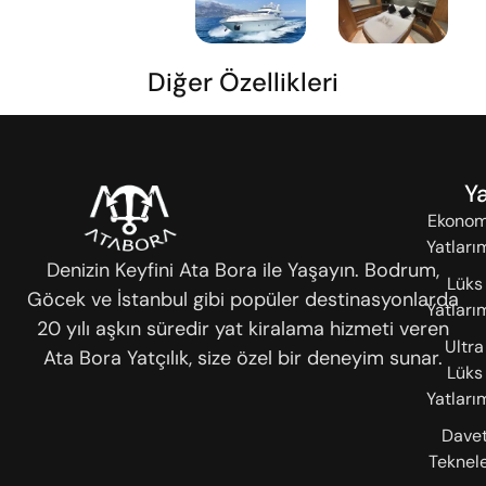
Diğer Özellikleri
Ya
Ekonom
Yatları
Denizin Keyfini Ata Bora ile Yaşayın. Bodrum,
Lüks
Göcek ve İstanbul gibi popüler destinasyonlarda
Yatları
20 yılı aşkın süredir yat kiralama hizmeti veren
Ultra
Ata Bora Yatçılık, size özel bir deneyim sunar.
Lüks
Yatları
Dave
Teknele